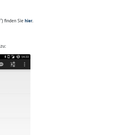
“) finden Sie
hier
.
zu: