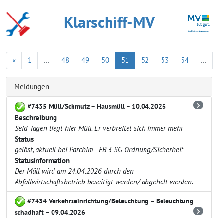
Klarschiff-MV
«
1
...
48
49
50
51
52
53
54
...
Meldungen
#7435 Müll/Schmutz – Hausmüll – 10.04.2026
Beschreibung
Seid Tagen liegt hier Müll. Er verbreitet sich immer mehr
Status
gelöst, aktuell bei Parchim - FB 3 SG Ordnung/Sicherheit
Statusinformation
Der Müll wird am 24.04.2026 durch den
Abfallwirtschaftsbetrieb beseitigt werden/ abgeholt werden.
#7434 Verkehrseinrichtung/Beleuchtung – Beleuchtung
schadhaft – 09.04.2026